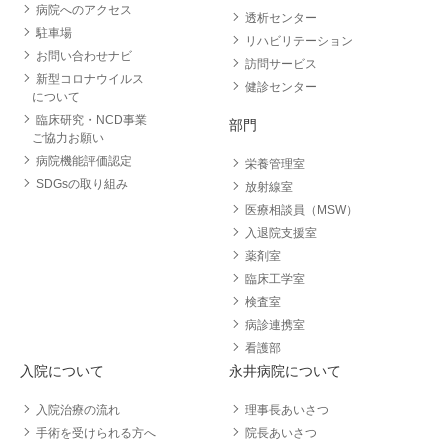
病院へのアクセス
透析センター
駐車場
リハビリテーション
お問い合わせナビ
訪問サービス
新型コロナウイルス
健診センター
について
臨床研究・NCD事業
部門
ご協力お願い
病院機能評価認定
栄養管理室
SDGsの取り組み
放射線室
医療相談員（MSW）
入退院支援室
薬剤室
臨床工学室
検査室
病診連携室
看護部
入院について
永井病院について
入院治療の流れ
理事長あいさつ
手術を受けられる方へ
院長あいさつ