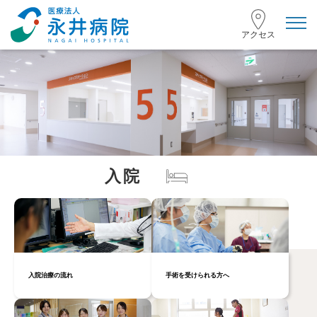
toggl
navig
アクセス
入
院
入院治療の流れ
手術を受けられる方へ