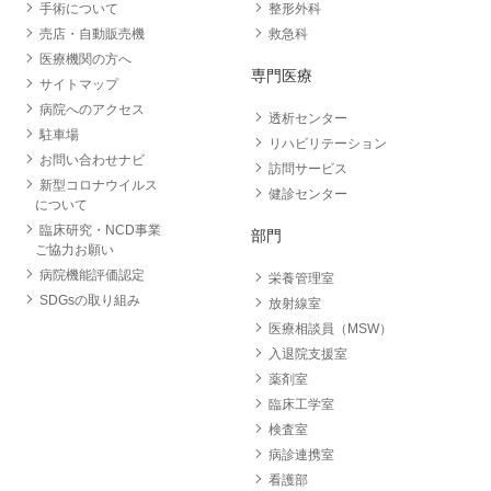
手術について
整形外科
売店・自動販売機
救急科
医療機関の方へ
専門医療
サイトマップ
病院へのアクセス
透析センター
駐車場
リハビリテーション
お問い合わせナビ
訪問サービス
新型コロナウイルス
健診センター
について
臨床研究・NCD事業
部門
ご協力お願い
病院機能評価認定
栄養管理室
SDGsの取り組み
放射線室
医療相談員（MSW）
入退院支援室
薬剤室
臨床工学室
検査室
病診連携室
看護部