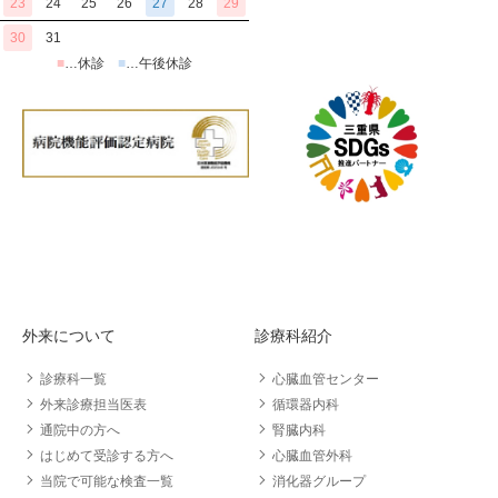
23
24
25
26
27
28
29
30
31
■
…休診
■
…午後休診
外来について
診療科紹介
診療科一覧
心臓血管センター
外来診療担当医表
循環器内科
通院中の方へ
腎臓内科
はじめて受診する方へ
心臓血管外科
当院で可能な検査一覧
消化器グループ