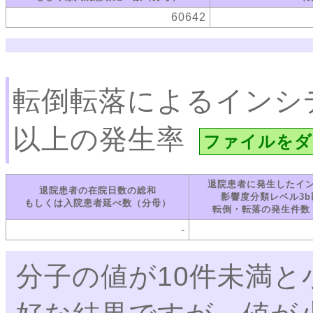
60642
転倒転落によるインシ
以上の発生率
ファイルをダ
退院患者に発生したイ
退院患者の在院日数の総和
影響度分類レベル3b
もしくは入院患者延べ数（分母）
転倒・転落の発生件数
-
分子の値が10件未満