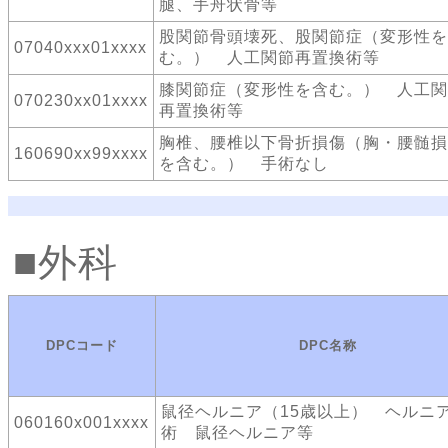
腿、手舟状骨等
股関節骨頭壊死、股関節症（変形性を
07040xxx01xxxx
む。） 人工関節再置換術等
膝関節症（変形性を含む。） 人工関
070230xx01xxxx
再置換術等
胸椎、腰椎以下骨折損傷（胸・腰髄損
160690xx99xxxx
を含む。） 手術なし
外科
DPCコード
DPC名称
鼠径ヘルニア（15歳以上） ヘルニ
060160x001xxxx
術 鼠径ヘルニア等