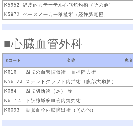
K5952
経皮的カテーテル心筋焼灼術（その他）
K5972
ペースメーカー移植術（経静脈電極）
心臓血管外科
Kコード
名称
患者
K616
四肢の血管拡張術・血栓除去術
K5612ﾛ
ステントグラフト内挿術（腹部大動脈）
K084
四肢切断術（足） 等
K617-4
下肢静脈瘤血管内焼灼術
K6093
動脈血栓内膜摘出術（その他）