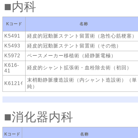
内科
Kコード
名称
K5491
経皮的冠動脈ステント留置術（急性心筋梗塞）
K5493
経皮的冠動脈ステント留置術（その他）
K5972
ペースメーカー移植術（経静脈電極）
K616-
経皮的シャント拡張術・血栓除去術（初回）
41
末梢動静脈瘻造設術（内シャント造設術）（単
K6121ｲ
純）
消化器内科
Kコード
名称