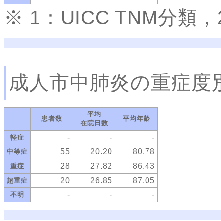
※ 1：UICC TNM分
成人市中肺炎の重症度
平均
患者数
平均年齢
在院日数
-
-
-
軽症
55
20.20
80.78
中等症
28
27.82
86.43
重症
20
26.85
87.05
超重症
-
-
-
不明