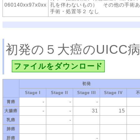
060140xx97x0xx
孔を伴わないもの） その他の手術
手術・処置等２ なし
初発の５大癌のUICC
ファイルをダウンロード
初発
Stage I
Stage II
Stage III
Stage IV
-
-
-
胃癌
-
-
31
15
大腸癌
-
乳癌
肺癌
-
肝癌