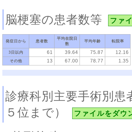
脳梗塞の患者数等
ファ
平均在院日
発症日から
患者数
平均年齢
転院率
数
61
39.64
75.87
12.16
3日以内
13
67.00
78.77
1.35
その他
診療科別主要手術別患
５位まで）
ファイルをダウ