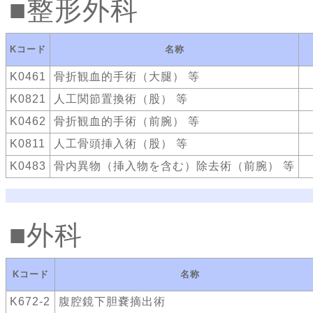
整形外科
Kコード
名称
K0461
骨折観血的手術（大腿） 等
K0821
人工関節置換術（股） 等
K0462
骨折観血的手術（前腕） 等
K0811
人工骨頭挿入術（股） 等
K0483
骨内異物（挿入物を含む）除去術（前腕） 等
外科
Kコード
名称
K672-2
腹腔鏡下胆嚢摘出術