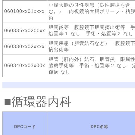
小腸大腸の良性疾患（良性腫瘍を含
060100xx01xxxx
む。） 内視鏡的大腸ポリープ・粘
術
胆嚢炎等 腹腔鏡下胆嚢摘出術等 
060335xx0200xx
処置等１ なし 手術・処置等２ なし
胆嚢疾患（胆嚢結石など） 腹腔鏡
060330xx02xxxx
摘出術等
胆管（肝内外）結石、胆管炎 限局
060340xx03x00x
膿瘍手術等 手術・処置等２ なし 
傷病 なし
循環器内科
DPCコード
DPC名称