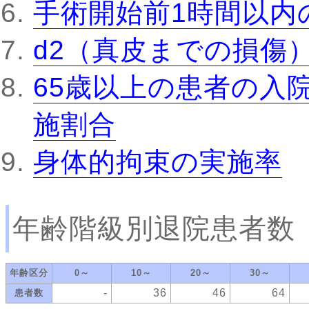
手術開始前1時間以内
d2（真皮までの損傷
65歳以上の患者の入
施割合
身体的拘束の実施率
年齢階級別退院患者数
年齢区分
0～
10～
20～
30～
-
36
46
64
患者数