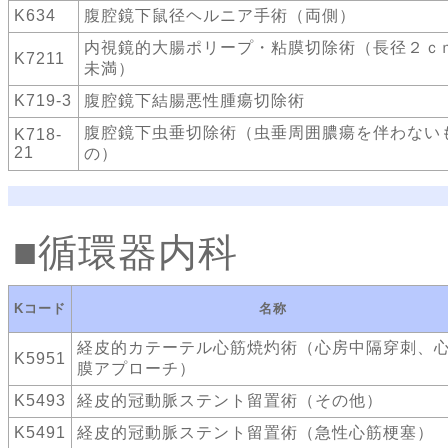
K634
腹腔鏡下鼠径ヘルニア手術（両側）
内視鏡的大腸ポリープ・粘膜切除術（長径２ｃ
K7211
未満）
K719-3
腹腔鏡下結腸悪性腫瘍切除術
腹腔鏡下虫垂切除術（虫垂周囲膿瘍を伴わない
K718-
21
の）
循環器内科
Kコード
名称
経皮的カテーテル心筋焼灼術（心房中隔穿刺、
K5951
膜アプローチ）
K5493
経皮的冠動脈ステント留置術（その他）
K5491
経皮的冠動脈ステント留置術（急性心筋梗塞）