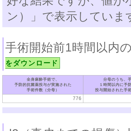
好な結果ですが、値が
ン）」で表示していま
手術開始前1時間以内
をダウンロード
全身麻酔手術で、
分母のうち、
予防的抗菌薬投与が実施された
１時間以内に予
手術件数（分母）
投与開始された手
776