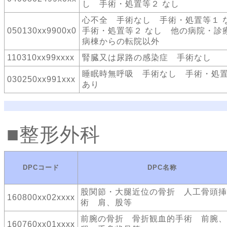
し 手術・処置等２ なし
心不全 手術なし 手術・処置等１
050130xx9900x0
手術・処置等２ なし 他の病院・診
病棟からの転院以外
110310xx99xxxx
腎臓又は尿路の感染症 手術なし
睡眠時無呼吸 手術なし 手術・処
030250xx991xxx
あり
整形外科
DPCコード
DPC名称
股関節・大腿近位の骨折 人工骨頭挿
160800xx02xxxx
術 肩、股等
前腕の骨折 骨折観血的手術 前腕、
160760xx01xxxx