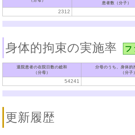
（分母）
患者数（分子）
2312
身体的拘束の実施率
フ
退院患者の在院日数の総和
分母のうち、身体的
（分母）
（分子
54241
更新履歴