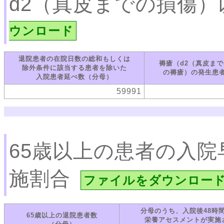
d2（真皮までの損傷
ウンロード
退院患者の在院日数の総和もしくは
褥瘡（d2（真皮ま
除外条件に該当する患者を除いた
の褥瘡）の発生患
入院患者延べ数（分母）
59991
65歳以上の患者の入
施割合
ファイルをダウンロー
分母のうち、入院後48時
65歳以上の退院患者数
栄養アセスメントが実施