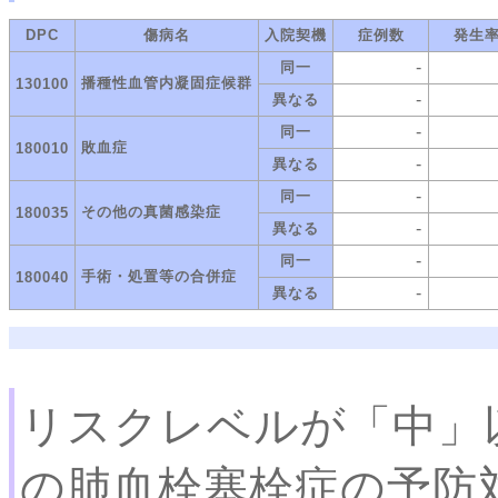
DPC
傷病名
入院契機
症例数
発生
-
同一
播種性血管内凝固症候群
130100
-
異なる
-
同一
敗血症
180010
-
異なる
-
同一
その他の真菌感染症
180035
-
異なる
-
同一
手術・処置等の合併症
180040
-
異なる
リスクレベルが「中」
の肺血栓塞栓症の予防