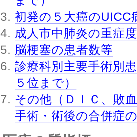
まで）
初発の５大癌のUIC
成人市中肺炎の重症
脳梗塞の患者数等
診療科別主要手術別患
５位まで）
その他（ＤＩＣ、敗
手術・術後の合併症