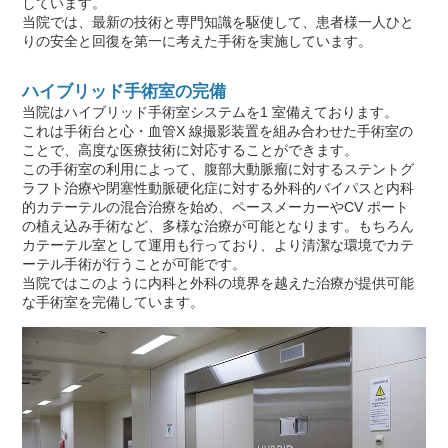
しています。
当院では、最新の技術と専門知識を駆使して、患者様一人ひと
りの安全と回復を第一に考えた手術を実施しています。
ハイブリッド手術室の完備
当院はハイブリッド手術室システムを1 室備えております。
これは手術台と心・血管X 線撮影装置を組み合わせた手術室の
ことで、高度な医療技術に対応することができます。
この手術室の利用によって、腹部大動脈瘤に対するステントグ
ラフト治療や閉塞性動脈硬化症に対する外科的バイパスと内科
的カテーテルの混合治療を始め、ペースメーカーやCV ポート
の植え込み手術など、多様な治療が可能となります。もちろん
カテーテル室として運用も行っており、より清潔な環境でカテ
ーテル手術が行うことが可能です。
当院ではこのように内科と外科の境界を越えた治療が提供可能
な手術室を完備しています。