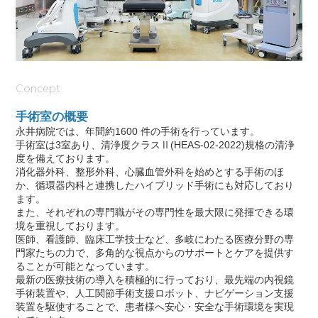
Concept
手術室の概要
永井病院では、年間約1600 件の手術を行っています。
手術室は3室あり、清浄度クラスⅡ(HEAS-02-2022)規格の清浄
度を備えております。
消化器外科、整形外科、心臓血管外科を始めとする手術のほ
か、循環器内科と連携したハイブリッド手術にも対応しており
ます。
また、それぞれの専門職がその専門性を最大限に発揮できる環
境を重視しております。
医師、看護師、臨床工学技士など、多岐にわたる医療分野の専
門家たちの力で、多角的な視点からのサポートとケアを提供す
ることが可能となっています。
最新の医療技術の導入を積極的に行っており、最先端の内視鏡
手術装置や、人工関節手術支援ロボット、ナビゲーション支援
装置を駆使することで、患者様へ安心・安全な手術環境を実現