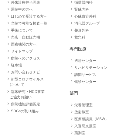
外来診療担当医表
循環器内科
通院中の方へ
腎臓内科
はじめて受診する方へ
心臓血管外科
当院で可能な検査一覧
消化器グループ
手術について
整形外科
売店・自動販売機
救急科
医療機関の方へ
専門医療
サイトマップ
病院へのアクセス
透析センター
駐車場
リハビリテーション
お問い合わせナビ
訪問サービス
新型コロナウイルス
健診センター
について
臨床研究・NCD事業
部門
ご協力お願い
病院機能評価認定
栄養管理室
SDGsの取り組み
放射線室
医療相談員（MSW）
入退院支援室
薬剤室