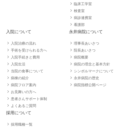
臨床工学室
検査室
病診連携室
看護部
入院について
永井病院について
入院治療の流れ
理事長あいさつ
手術を受けられる方へ
院長あいさつ
入院手続きと費用
病院概要
入院生活
病院の理念と基本方針
当院の食事について
シンボルマークについて
病棟の紹介
永井病院の歴史
病院フロア案内
病院指標公開ページ
お見舞いの方へ
患者さんサポート体制
よくあるご質問
採用について
採用職種一覧