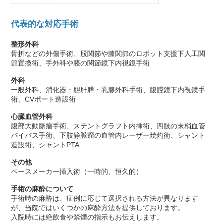
代表的な対応手術
整形外科
骨折などの外傷手術、股関節や膝関節のロボット支援下人工関
節置換術、手外科や膝の関節鏡下内視鏡手術
外科
一般外科、消化器・胆肝膵・乳腺外科手術、腹腔鏡下内視鏡手
術、CVポート造設術
心臓血管外科
腹部大動脈瘤手術、ステントグラフト内挿術、四肢の末梢血管
バイパス手術、下肢静脈瘤の血管内レーザー焼灼術、シャント
造設術、シャントPTA
その他
ペースメーカー挿入術（一時的、恒久的）
手術の麻酔について
手術時の麻酔は、症例に応じて選択される方法が異なります
が、当院ではいくつかの麻酔方法を提供しております。
入院時には絶飲食や禁煙の指示もお伝えします。