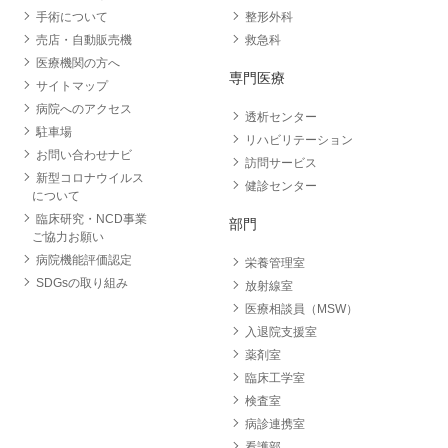
手術について
整形外科
売店・自動販売機
救急科
医療機関の方へ
専門医療
サイトマップ
病院へのアクセス
透析センター
駐車場
リハビリテーション
お問い合わせナビ
訪問サービス
新型コロナウイルス
健診センター
について
臨床研究・NCD事業
部門
ご協力お願い
病院機能評価認定
栄養管理室
SDGsの取り組み
放射線室
医療相談員（MSW）
入退院支援室
薬剤室
臨床工学室
検査室
病診連携室
看護部