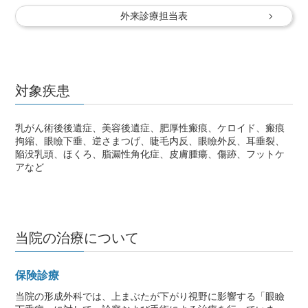
外来診療担当表
対象疾患
乳がん術後後遺症、美容後遺症、肥厚性瘢痕、ケロイド、瘢痕
拘縮、眼瞼下垂、逆さまつげ、睫毛内反、眼瞼外反、耳垂裂、
陥没乳頭、ほくろ、脂漏性角化症、皮膚腫瘍、傷跡、フットケ
アなど
当院の治療について
保険診療
当院の形成外科では、上まぶたが下がり視野に影響する「眼瞼