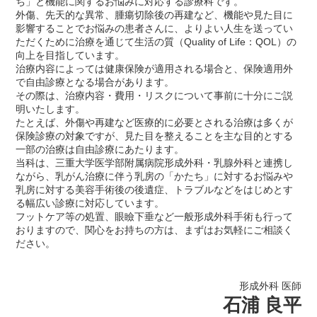
ち」と機能に関するお悩みに対応する診療科です。
外傷、先天的な異常、腫瘍切除後の再建など、機能や見た目に
影響することでお悩みの患者さんに、よりよい人生を送ってい
ただくために治療を通じて生活の質（Quality of Life：QOL）の
向上を目指しています。
治療内容によっては健康保険が適用される場合と、保険適用外
で自由診療となる場合があります。
その際は、治療内容・費用・リスクについて事前に十分にご説
明いたします。
たとえば、外傷や再建など医療的に必要とされる治療は多くが
保険診療の対象ですが、見た目を整えることを主な目的とする
一部の治療は自由診療にあたります。
当科は、三重大学医学部附属病院形成外科・乳腺外科と連携し
ながら、乳がん治療に伴う乳房の「かたち」に対するお悩みや
乳房に対する美容手術後の後遺症、トラブルなどをはじめとす
る幅広い診療に対応しています。
フットケア等の処置、眼瞼下垂など一般形成外科手術も行って
おりますので、関心をお持ちの方は、まずはお気軽にご相談く
ださい。
形成外科 医師
石浦 良平