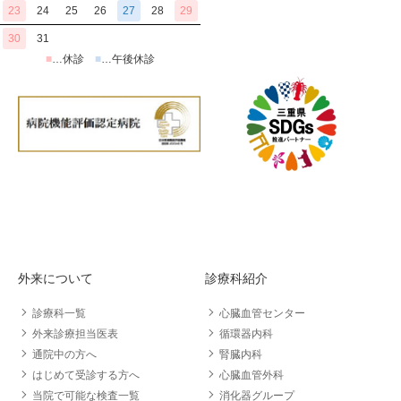
23
24
25
26
27
28
29
30
31
■
…休診
■
…午後休診
外来について
診療科紹介
診療科一覧
心臓血管センター
外来診療担当医表
循環器内科
通院中の方へ
腎臓内科
はじめて受診する方へ
心臓血管外科
当院で可能な検査一覧
消化器グループ