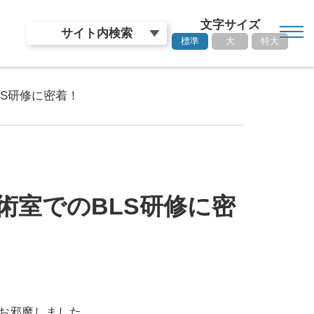
文字サイズ
toggl
サイト内検索
標準
大
特大
navig
S研修に密着！
術室でのBLS研修に密
にお邪魔しました。