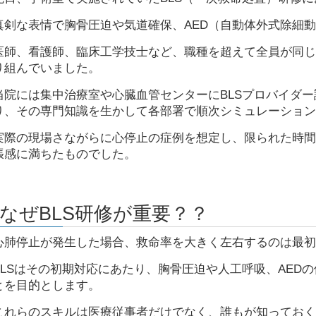
真剣な表情で胸骨圧迫や気道確保、AED（自動体外式除細
医師、看護師、臨床工学技士など、職種を超えて全員が同じ
り組んでいました。
当院には集中治療室や心臓血管センターにBLSプロバイダ
り、その専門知識を生かして各部署で順次シミュレーション
実際の現場さながらに心停止の症例を想定し、限られた時間
張感に満ちたものでした。
▪️なぜ
BLS
研修が重要？？
心肺停止が発生した場合、救命率を大きく左右するのは最初
BLSはその初期対応にあたり、胸骨圧迫や人工呼吸、AED
とを目的とします。
これらのスキルは医療従事者だけでなく、誰もが知っておく