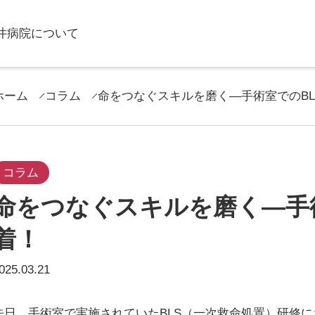
井病院について
ホーム
コラム
命をつなぐスキルを磨く―手術室でのBL
コラム
命をつなぐスキルを磨く―手
着！
025.03.21
先日、手術室で実施されていたBLS（一次救命処置）研修